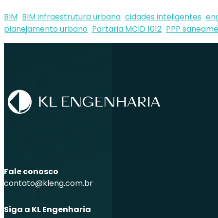
BIM
BIM infraestrutura urbana
cidades inteligentes
eng
planejamento urbano
Portaria MCID 1012
PPP saneame
Fale conosco
contato@kleng.com.br
Siga a KL Engenharia