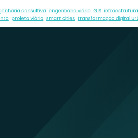
enharia consultiva
engenharia viária
GIS
infraestrutur
nto
projeto viário
smart cities
transformação digital u