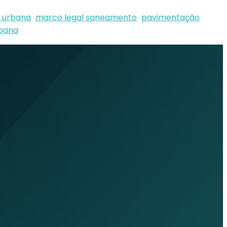
a urbana
marco legal saneamento
pavimentação
rbana